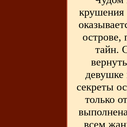
крушения 
оказывает
острове,
тайн. 
вернут
девушке 
секреты о
только от
выполнена
всем жан