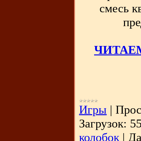
смесь к
пре
ЧИТАЕМ
Игры
|
Прос
Загрузок:
5
колобок
|
Да