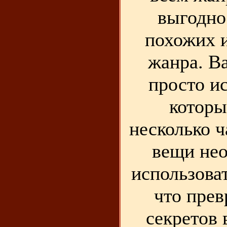
выгодно
похожих 
жанра. В
просто и
которы
несколько 
вещи не
использова
что пре
секретов