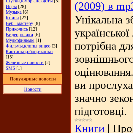
Шутки,юмор,анекдоты
[5]
(2009) в mp
Игры
[28]
Музыка
[6]
Унікальна зб
Книги
[22]
Веб - мастеру
[8]
Приколись
[12]
української 
Видеоролики
[6]
Мультфильмы
[1]
потрібна дл
Фильмы,клипы,видео
[3]
Картинки,обои,иконки
зовнішньог
[15]
Железные новости
[2]
SMS
[1]
оцінювання.
Популярные новости
ви прослуха
Новости
значно зеко
підготовці.
Книги
|
Про