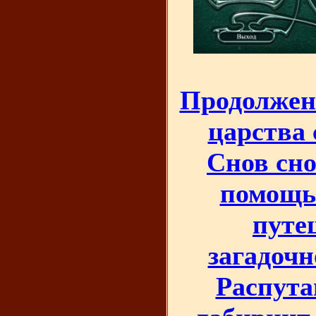
Продолжен
царства 
Снов сно
помощь.
путе
загадочн
Распута