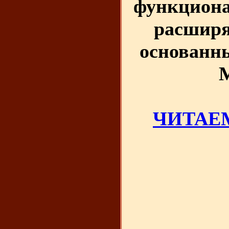
функциона
расширя
основанн
M
ЧИТАЕМ