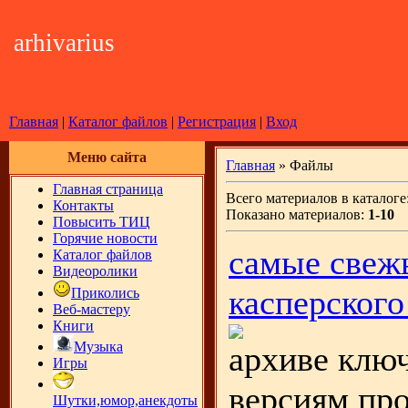
arhivarius
Главная
|
Каталог файлов
|
Регистрация
|
Вход
Меню сайта
Главная
» Файлы
Главная страница
Всего материалов в каталоге
Контакты
Показано материалов:
1-10
Повысить ТИЦ
Горячие новости
самые свеж
Каталог файлов
Видеоролики
касперского
Приколись
Веб-мастеру
Книги
Музыка
архиве ключ
Игры
версиям пр
Шутки,юмор,анекдоты