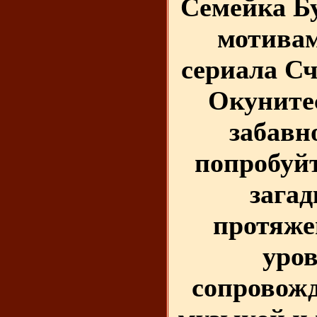
Семейка Бу
мотивам
сериала Сч
Окунитес
забавн
попробуйт
загад
протяже
уров
сопровожд