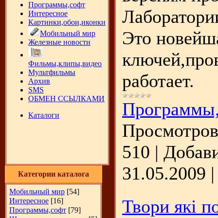
Программы,софт
Лаборатори
Интересное
Картинки,обои,иконки
Это новейш
Мобильный мир
Железные новости
ключей,про
Фильмы,клипы,видео
Мультфильмы
работает.
Архив
SMS
ОБМЕН ССЫЛКАМИ
Программы
Каталоги
Просмотров
510
|
Добави
31.05.2009
Категории каталога
Мобильный мир
[54]
Твори які п
Интересное
[16]
Программы,софт
[79]