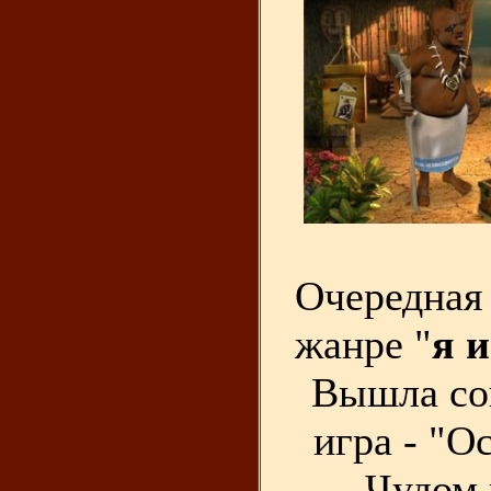
Очередная 
жанре "
я 
Вышла со
игра - "О
Чудом 