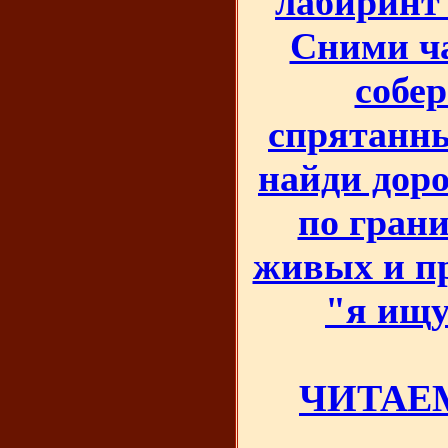
лабиринт 
Сними ч
собер
спрятанны
найди доро
по гран
живых и пр
"я ищу
ЧИТАЕМ