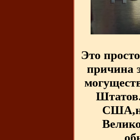
Это просто
причина 
могущест
Штатов
США,н
Велико
об