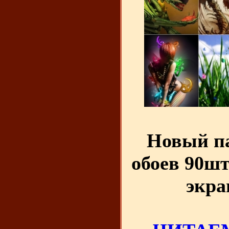
Новый п
обоев 90шт
экра